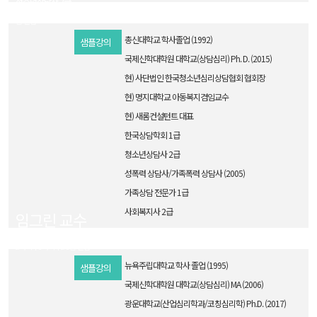
청소년상담사 2급
1과목ㅣ4과목ㅣ6과목ㅣ7과목ㅣ2·3
급 면접
총신대학교 학사졸업 (1992)
샘플강의
국제신학대학원 대학교(상담심리) Ph. D. (2015)
현) 사단법인 한국청소년심리상담협회 협회장
현) 명지대학교 아동복지겸임교수
현) 새롬컨설턴트 대표
한국상담학회 1급
청소년상담사 2급
성폭력 상담사/가족폭력 상담사 (2005)
가족상담 전문가 1급
사회복지사 2급
임그린 교수
청소년상담사 2급
2과목ㅣ3과목ㅣ2·3급 면접
뉴욕주립대학교 학사 졸업 (1995)
샘플강의
국제신학대학원 대학교(상담심리) MA (2006)
광운대학교(산업심리학과/코칭심리학) Ph.D. (2017)