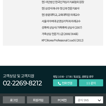
현) 사단법인 한국인격심리치료협회 원장
현) 삼성사과나무 정신과 전문치료사
현) 광운대학교, 교육대학원 외래교수
서울사이버대 군경심리학과 외래교수
성폭력 상담사/가족폭력 상담사 (2007)
가족상담 전문가 1급 (2008/304호)
KPC(Korea Professional Coach) (2012)
고객상담 및 고객지원
평일 10:00 - 17:00 / 토요일, 공휴일 휴무
02·2269·8212
전화연결
1:1 문의
로그인
회원가입
PC버전
공식 SNS