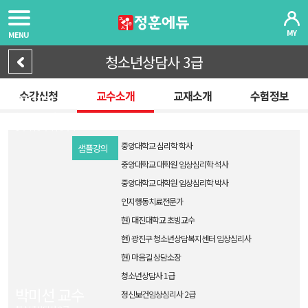
MY
MENU
청소년상담사 3급
수강신청
교수소개
교재소개
수험정보
연미영 교수
청소년상담사 3급
1과목ㅣ3과목ㅣ6과목
중앙대학교 심리학 학사
샘플강의
중앙대학교 대학원 임상심리학 석사
중앙대학교 대학원 임상심리학 박사
인지행동치료전문가
현) 대진대학교 초빙교수
현) 광진구 청소년상담복지센터 임상심리사
현) 마음길 상담소장
청소년상담사 1급
박미선 교수
정신보건임상심리사 2급