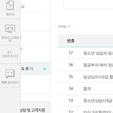
학습자료실
정오표
- 자료실
- 정오표
TOTAL
17
수험 정보
온라인 고객센
번호
터
- 수험가이드
02·
17
청소년 상담과 임상
2269·8212
- 채용공고
16
참공부의 메카 정훈
합격수기 & 후기
15
임상심리사2급 합
- 합격수기
톡톡 문의하기
- 수강후기
14
합격
13
청소년상담사3급
12
임상 2급 합격입니다