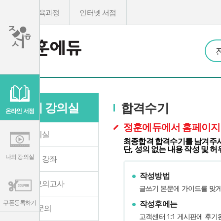
온라인교육과정
인터넷 서점
이
용
약
관
나의 강의실
합격수기
보
기
온라인 서점
개
인
정훈에듀에서 홈페이지 V
정
나의 강의실
보
보
최종합격 합격수기를 남겨주시면
기
단, 성의 없는 내용 작성 및 
나의 강의실
수강중인 강좌
작성방법
온라인 모의고사
글쓰기 본문에 가이드를 맞
쿠폰등록하기
작성후에는
1:1 학습문의
고객센터 1:1 게시판에 후