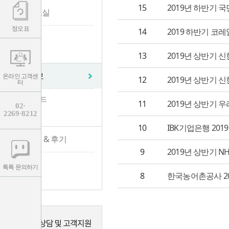
15
2019년 하반기
학습자료실
정오표
14
2019 하반기 코
- 자료실
- 정오표
13
2019년 상반기 신한은
수험 정보
온라인 고객센
12
2019년 상반기 
터
- 수험가이드
11
2019년 상반기 
02·
2269·8212
- 채용공고
10
IBK기업은행 20
합격수기 & 후기
9
2019년 상반기 
- 합격수기
톡톡 문의하기
8
한국농어촌공사 20
- 수강후기