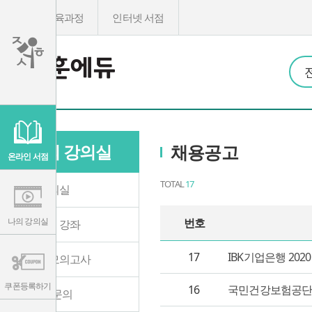
온라인교육과정
인터넷 서점
이
용
약
관
나의 강의실
채용공고
보
기
온라인 서점
개
인
정
TOTAL
17
나의 강의실
보
보
기
나의 강의실
번호
수강중인 강좌
17
IBK기업은행 20
온라인 모의고사
쿠폰등록하기
16
국민건강보험공단 
1:1 학습문의