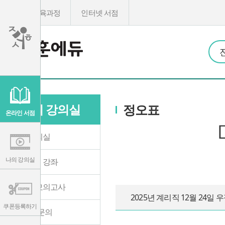
온라인교육과정
인터넷 서점
이
용
약
관
나의 강의실
정오표
보
기
온라인 서점
개
인
정
나의 강의실
보
보
기
나의 강의실
수강중인 강좌
온라인 모의고사
2025년 계리직 12월 24
쿠폰등록하기
1:1 학습문의