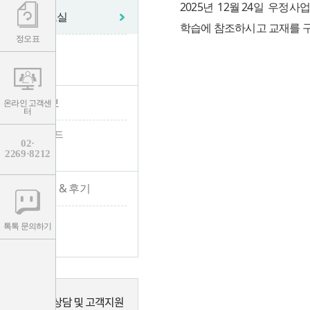
2025년 12월 24일 우
학습자료실
학습에 참조하시고 교재를 
정오표
- 자료실
- 정오표
수험 정보
온라인 고객센
터
- 수험가이드
02·
2269·8212
- 채용공고
합격수기 & 후기
- 합격수기
톡톡 문의하기
- 수강후기