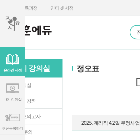
온라인교육과정
인터넷 서점
이
용
약
관
나의 강의실
정오표
보
기
온라인 서점
개
인
정
나의 강의실
보
보
기
나의 강의실
수강중인 강좌
온라인 모의고사
2025. 계리직 4.2일 우정
쿠폰등록하기
1:1 학습문의