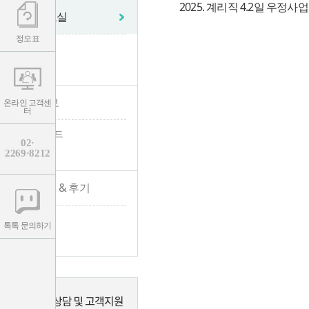
2025. 계리직 4.2일 우
학습자료실
정오표
- 자료실
- 정오표
수험 정보
온라인 고객센
터
- 수험가이드
02·
2269·8212
- 채용공고
합격수기 & 후기
- 합격수기
톡톡 문의하기
- 수강후기