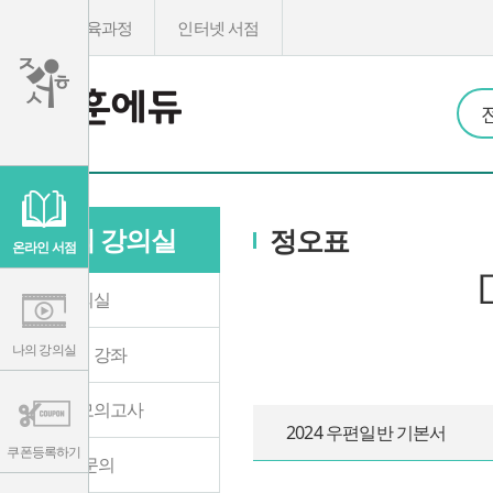
온라인교육과정
인터넷 서점
이
용
약
관
나의 강의실
정오표
보
기
온라인 서점
개
인
정
나의 강의실
보
보
기
나의 강의실
수강중인 강좌
온라인 모의고사
2024 우편일반 기본서
쿠폰등록하기
1:1 학습문의