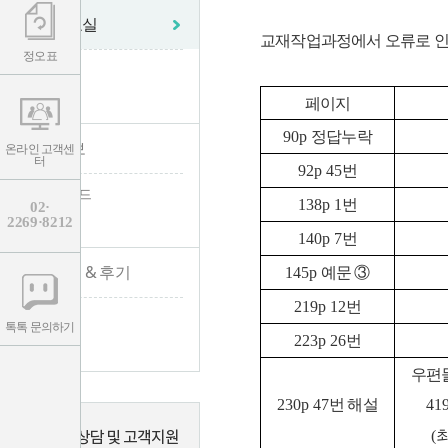
학습자료실
교재작업과정에서 오류로 인
정오표
- 자료실
- 정오표
페이지
정답누락
90p
수험 정보
온라인 고객센
터
번
92p 45
- 수험가이드
번
138p 1
02·
2269·8212
- 채용공고
번
140p 7
합격수기 & 후기
예문
③
145p
번
219p 12
- 합격수기
톡톡 문의하기
번
223p 26
- 수강후기
우편
번 해설
230p 47
41
(