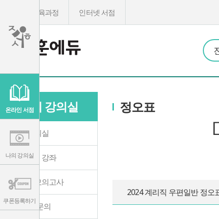
온라인교육과정
인터넷 서점
이
용
약
관
나의 강의실
정오표
보
기
온라인 서점
개
인
정
나의 강의실
보
보
기
나의 강의실
수강중인 강좌
온라인 모의고사
2024 계리직 우편일반 정오
쿠폰등록하기
1:1 학습문의