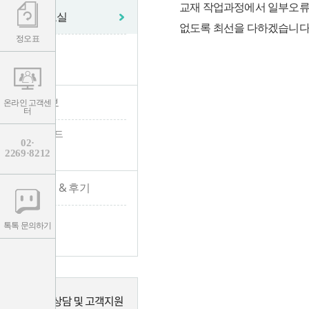
교재 작업과정에서 일부오류가
학습자료실
없도록 최선을 다하겠습니다
정오표
- 자료실
- 정오표
수험 정보
온라인 고객센
터
- 수험가이드
02·
2269·8212
- 채용공고
합격수기 & 후기
- 합격수기
톡톡 문의하기
- 수강후기