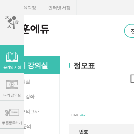
온라인교육과정
인터넷 서점
이
용
약
관
나의 강의실
정오표
보
기
온라인 서점
개
인
정
나의 강의실
보
보
기
나의 강의실
수강중인 강좌
온라인 모의고사
TOTAL
247
쿠폰등록하기
1:1 학습문의
번호