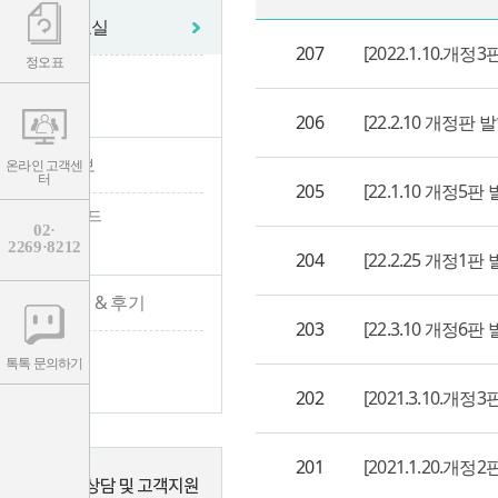
학습자료실
207
[2022.1.10.
정오표
- 자료실
- 정오표
206
[22.2.10 개정
수험 정보
온라인 고객센
터
205
[22.1.10 개정
- 수험가이드
02·
2269·8212
- 채용공고
204
[22.2.25 개정
합격수기 & 후기
203
[22.3.10 개정
- 합격수기
톡톡 문의하기
- 수강후기
202
[2021.3.10.개
201
[2021.1.20.