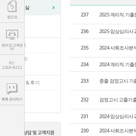
학습자료실
237
2025 계리직 기
정오표
- 자료실
- 정오표
236
2025 임상심리사
수험 정보
온라인 고객센
235
2024 사회조사분
터
- 수험가이드
02·
234
2024 계리직 기
2269·8212
- 채용공고
233
중졸 검정고시 기출
합격수기 & 후기
- 합격수기
232
검정고시 고졸기
톡톡 문의하기
- 수강후기
231
2024 임상심리사
230
2024 사회조사분