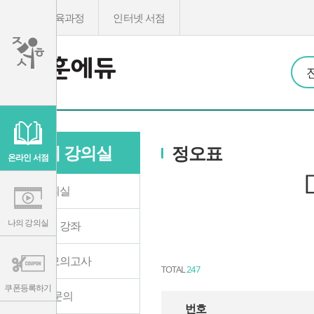
온라인교육과정
인터넷 서점
이
용
약
관
나의 강의실
정오표
보
기
온라인 서점
개
인
정
나의 강의실
보
보
기
나의 강의실
수강중인 강좌
온라인 모의고사
TOTAL
247
쿠폰등록하기
1:1 학습문의
번호