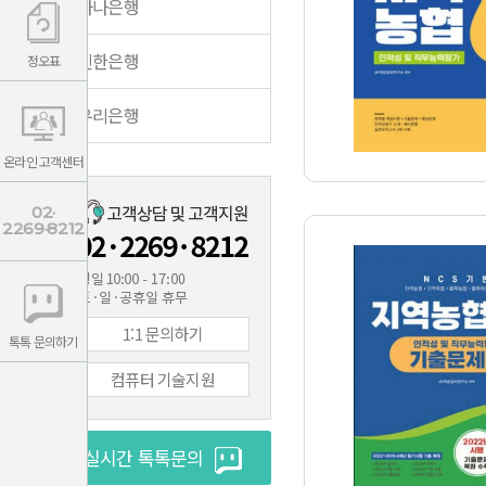
하나은행
신한은행
정오표
우리은행
온라인 고객센터
02·
2269·8212
1:1 문의하기
톡톡 문의하기
컴퓨터 기술지원
실시간 톡톡문의