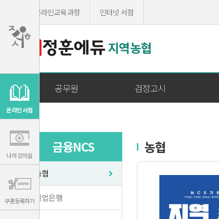
온라인교육과정
인터넷 서점
지역농협
이
용
공무원
검정고시
약
관
보
기
온라인 서점
개
인
정
보
보
기
금융NCS
농협
나의 강의실
농협
기업은행
쿠폰등록하기