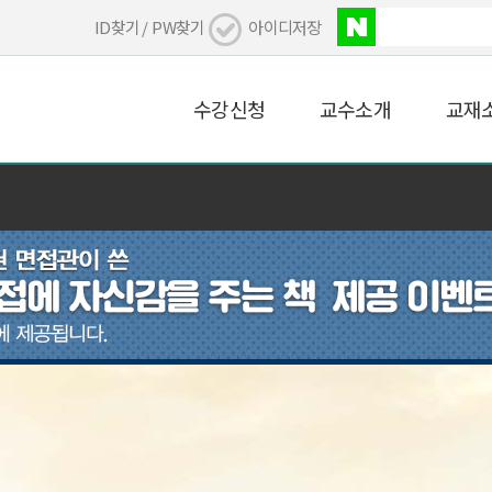
ID찾기 /
PW찾기
아이디저장
수강신청
교수소개
교재