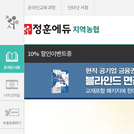
온라인교육과정
인터넷 서점
지역농협
이
용
10% 할인이벤트중
약
관
보
기
온라인 서점
개
인
정
보
보
기
나의 강의실
쿠폰등록하기