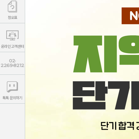
정오표
온라인 고객센터
02·
2269·8212
톡톡 문의하기