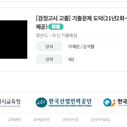
[검정고시 고졸] 기출문제 도덕(21년2회
제공)
과년도 ~ 최신 기출해설
강사
이재은 / 김석렬
강의
9강
고객센터
모바일버전
인터넷서점
강사·저자모집