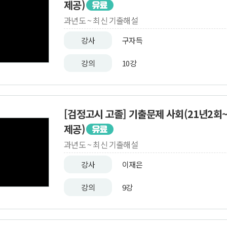
제공)
과년도 ~ 최신 기출해설
강사
구자득
강의
10강
[검정고시 고졸] 기출문제 사회(21년2회
제공)
과년도 ~ 최신 기출해설
강사
이재은
강의
9강