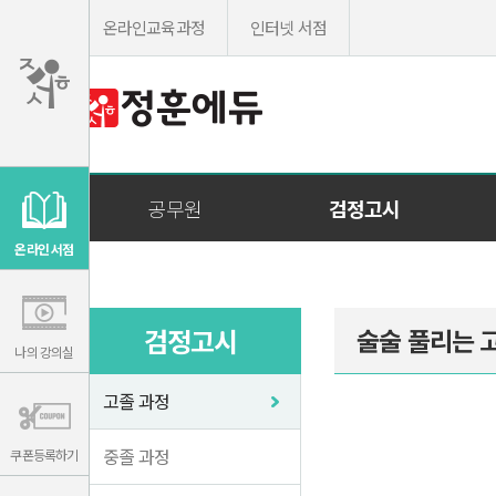
온라인교육과정
인터넷 서점
이
용
공무원
검정고시
약
관
보
기
온라인 서점
개
인
정
보
보
기
검정고시
술술 풀리는 
나의 강의실
고졸 과정
중졸 과정
쿠폰등록하기