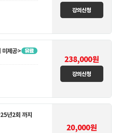
강의신청
 미제공>
238,000
원
강의신청
~25년2회 까지
20,000
원