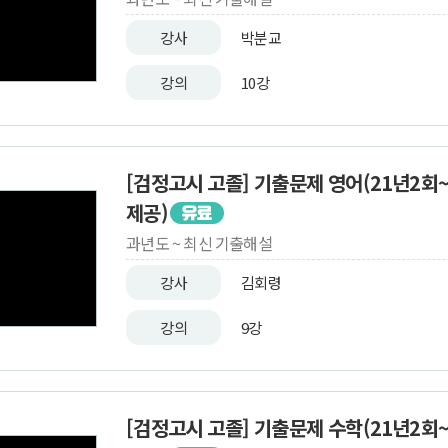
강사
박분교
강의
10강
[검정고시 고졸] 기출문제 영어(21년2회
제공)
과년도 ~ 최신 기출해설
강사
김회령
강의
9강
[검정고시 고졸] 기출문제 수학(21년2회