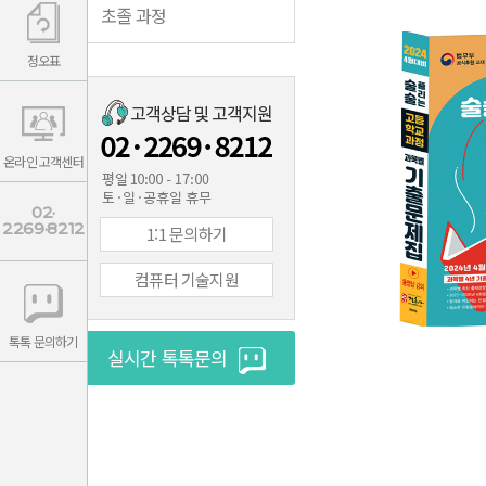
초졸 과정
정오표
온라인 고객센터
02·
2269·8212
1:1 문의하기
컴퓨터 기술지원
톡톡 문의하기
실시간 톡톡문의