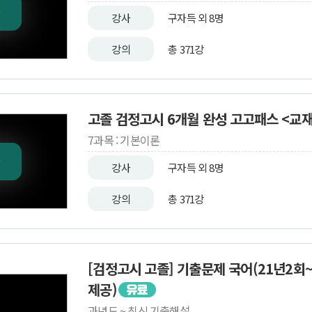
강사
구자득 외 8명
강의
총 371강
고졸 검정고시 6개월 완성 고고패스 <교재
7과목 : 기본이론
강사
구자득 외 8명
강의
총 371강
[검정고시 고졸] 기출문제 국어(21년2회
제공)
과년도 ~ 최신 기출해설