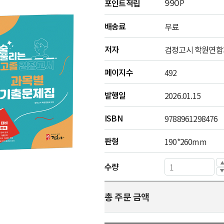
P
포인트적립
990
배송료
무료
저자
검정고시 학원연합
페이지수
492
발행일
2026.01.15
ISBN
9788961298476
판형
190*260mm
수량
총 주문 금액