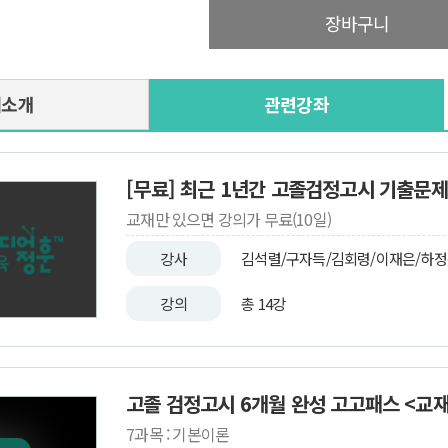
장바구니
재소개
관련강좌
[무료] 최근 1년간 고졸검정고시 기출문제
교재만 있으면 강의가 무료(10일)
강사
김석렬/구자득/김회령/이재은/하
강의
총 14강
고졸 검정고시 6개월 완성 고고패스 <교
7과목 : 기본이론