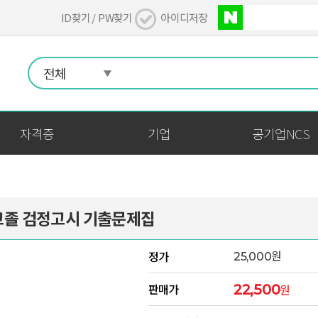
ID찾기 /
PW찾기
아이디저장
자격증
기업
공기업NCS
고졸 검정고시 기출문제집
원
정가
25,000
판매가
22,500
원