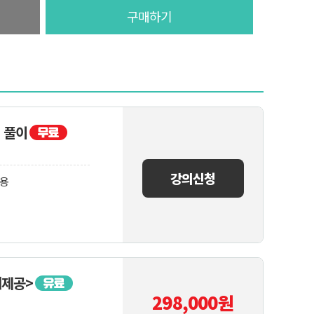
구매하기
 풀이
강의신청
정용
재제공>
298,000
원