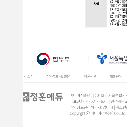
회
월 기출
1
5
차례
년
[2019
]
2
회
월 기출
1
4
년
[2018
]
2
회
월 기출
1
4
년
[2017
]
2
회
월 기출
1
4
회사소개
개인정보취급방침
이용약관
제휴문의
미디어정훈(주) | ( 06105 ) 서울특별
대표전화 02 - 2269 - 8212 | 원
개인정보관리책임자: 김미자 | 팩스번호 02-36
Copyright ⓒ 미디어정훈(주) Co.,Ltd. Al