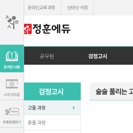
온라인교육과정
인터넷 서점
이
용
공무원
검정고시
약
관
보
기
온라인 서점
개
인
정
보
보
기
검정고시
술술 풀리는 
나의 강의실
고졸 과정
중졸 과정
쿠폰등록하기