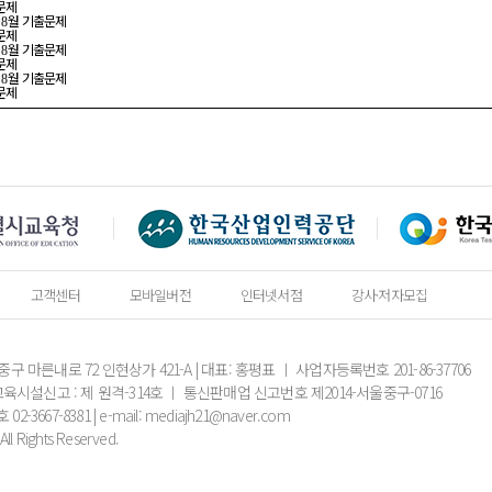
문제
회
월 기출문제
8
문제
회
월 기출문제
8
문제
회
월 기출문제
8
문제
고객센터
모바일버전
인터넷서점
강사·저자모집
시 중구 마른내로 72 인현상가 421-A | 대표: 홍평표 ㅣ 사업자등록번호 201-86-37706
격평생교육시설신고 : 제 원격-314호 ㅣ 통신판매업 신고번호 제2014-서울중구-0716
67-8381 | e-mail: mediajh21@naver.com
l Rights Reserved.