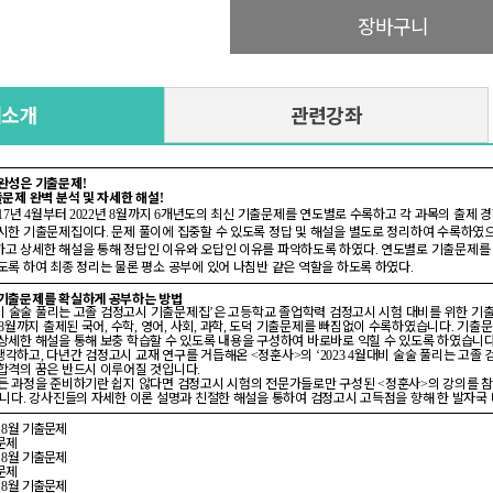
장바구니
재소개
관련강좌
 완성은 기출문제
!
출문제 완벽 분석 및 자세한 해설
!
년
월부터
년
월까지
개년도의 최신 기출문제를 연도별로 수록하고 각 과목의 출제 
17
4
2022
8
6
제시한 기출문제집이다
문제 풀이에 집중할 수 있도록 정답 및 해설을 별도로 정리하여 수록하였
.
하고 상세한 해설을 통해 정답인 이유와 오답인 이유를 파악하도록 하였다
연도별로 기출문제를
.
도록 하여 최종 정리는 물론 평소 공부에 있어 나침반 같은 역할을 하도록 하였다
.
 기출문제를 확실하게 공부하는 방법
 술술 풀리는 고졸 검정고시 기출문제집
은 고등학교 졸업학력 검정고시 시험 대비를 위한 
’
월까지 출제된 국어
수학
영어
사회
과학
도덕 기출문제를 빠짐없이 수록하였습니다
기출문
8
,
,
,
,
,
.
상세한 해설을 통해 보충 학습할 수 있도록 내용을 구성하여 바로바로 익힐 수 있도록 하였습니
생각하고
다년간 검정고시 교재 연구를 거듭해온
정훈사
의
월대비 술술 풀리는 고졸
,
<
>
‘2023 4
 합격의 꿈은 반드시 이루어질 것입니다
.
모든 과정을 준비하기란 쉽지 않다면 검정고시 시험의 전문가들로만 구성된
정훈사
의 강의를 
<
>
습니다
강사진들의 자세한 이론 설명과 친절한 해설을 통하여 검정고시 고득점을 향해 한 발자국 
.
회
월 기출문제
8
문제
회
월 기출문제
8
문제
회
월 기출문제
8