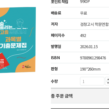
P
포인트적립
990
배송료
무료
저자
검정고시 학원연합
페이지수
492
발행일
2026.01.15
ISBN
9788961298476
판형
190*260mm
수량
총 주문 금액