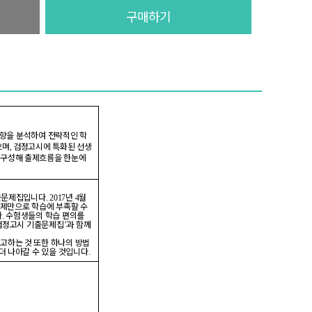
구매하기
경향을 분석하여 전략적인 학
으며
검정고시에 특화된 선생
,
 구성해 출제흐름을 한눈에
기출문제집입니다
년
월
. 2017
4
제만으로 학습에 부족할 수
다
수험생들의 학습 편의를
.
 검정고시 기출문제집
과 함께
’
참고하는 것 또한 하나의 방법
더 나아갈 수 있을 것입니다
.