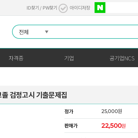
ID찾기 /
PW찾기
아이디저장
자격증
기업
공기업NCS
고졸 검정고시 기출문제집
원
정가
25,000
판매가
22,500
원