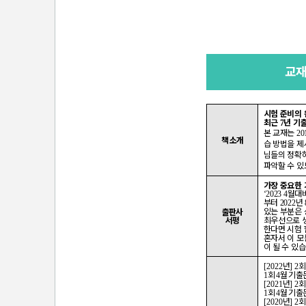
교
시험 준비의
최근
년 기
7
본 교재는
20
책 소개
습 방법을 
님들의 정확
파악할 수 있
가장 중요한
월대비
‘2023 4
부터
년
2022
있는 부분은 
출판사
서평
최우선으로 
한다면 시험
혼자서 이 
이 될 수 있
년
[2022
]
2
회
월 기출
1
4
년
[2021
]
2
회
월 기출
1
4
년
[2020
]
2