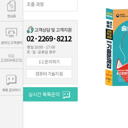
초졸 과정
정오표
온라인 고객센터
02·
2269·8212
1:1 문의하기
컴퓨터 기술지원
톡톡 문의하기
실시간 톡톡문의